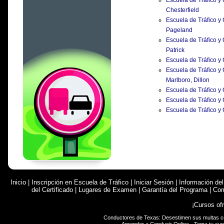
Escuela de Tráfico y
Chesterfield
Escuela de Tráfico y
Pageland
Escuela de Tráfico y
Patrick
Escuela de Tráfico y
Escuela de Tráfico y
Marlboro, Dillon
Escuela de Tráfico y
Escuela de Tráfico y
Escuela de Tráfico y
Inicio
|
Inscripción en Escuela de Tráfico
|
Iniciar Sesión
|
Información de
del Certificado
|
Lugares de Examen
|
Garantía del Programa
|
Com
¡Cursos of
Conductores de Texas: Desestimen sus multas 