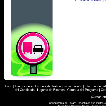
Escuela de Tráfico y
Inicio
|
Inscripción en Escuela de Tráfico
|
Iniciar Sesión
|
Información de
del Certificado
|
Lugares de Examen
|
Garantía del Programa
|
Com
¡Cursos of
Conductores de Texas: Desestimen sus multas 