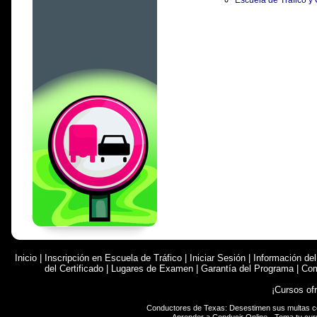
Escuela de Tráfico y
Inicio
|
Inscripción en Escuela de Tráfico
|
Iniciar Sesión
|
Información de
del Certificado
|
Lugares de Examen
|
Garantía del Programa
|
Com
¡Cursos of
Conductores de Texas: Desestimen sus multas 