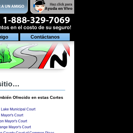
migo
Contáctanos
sitio…
mbién Ofrecido en estas Cortes
n Lake Municipal Court
 Mayor's Court
ton Mayor's Court
range Mayor's Court