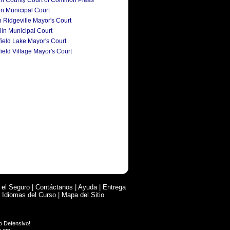
rain County Court of Common Pleas
an Municipal Court
h Ridgeville Mayor's Court
lin Municipal Court
field Lake Mayor's Court
ield Village Mayor's Court
 el Seguro
|
Contáctanos
|
Ayuda
|
Entrega
|
Idiomas del Curso
|
Mapa del Sitio
o Defensivo
!