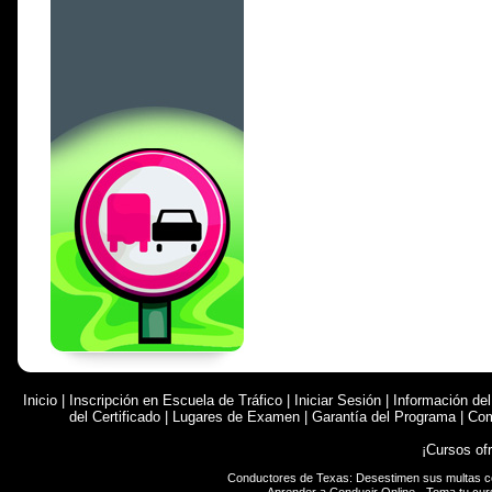
Inicio
|
Inscripción en Escuela de Tráfico
|
Iniciar Sesión
|
Información de
del Certificado
|
Lugares de Examen
|
Garantía del Programa
|
Com
¡Cursos of
Conductores de Texas: Desestimen sus multas 