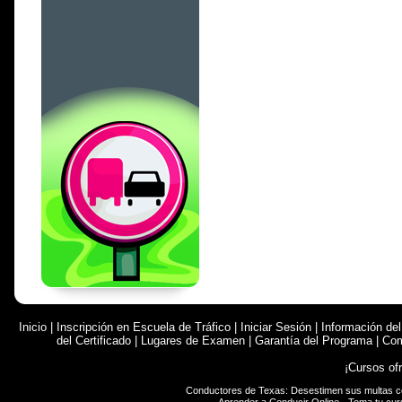
Inicio
|
Inscripción en Escuela de Tráfico
|
Iniciar Sesión
|
Información de
del Certificado
|
Lugares de Examen
|
Garantía del Programa
|
Com
¡Cursos of
Conductores de Texas: Desestimen sus multas 