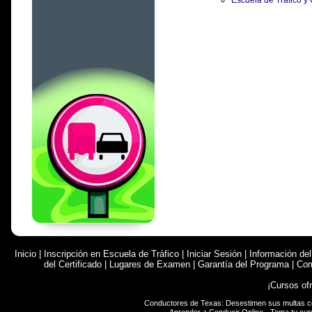
Escuela de Tráfico y 
Inicio
|
Inscripción en Escuela de Tráfico
|
Iniciar Sesión
|
Información de
del Certificado
|
Lugares de Examen
|
Garantía del Programa
|
Com
¡Cursos of
Conductores de Texas: Desestimen sus multas 