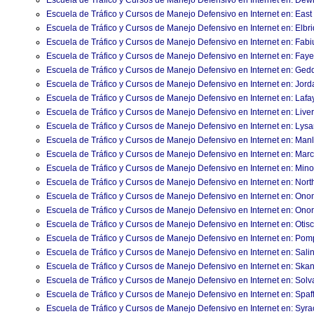
Escuela de Tráfico y Cursos de Manejo Defensivo en Internet en: Dewi
Escuela de Tráfico y Cursos de Manejo Defensivo en Internet en: East
Escuela de Tráfico y Cursos de Manejo Defensivo en Internet en: Elbr
Escuela de Tráfico y Cursos de Manejo Defensivo en Internet en: Fab
Escuela de Tráfico y Cursos de Manejo Defensivo en Internet en: Fayett
Escuela de Tráfico y Cursos de Manejo Defensivo en Internet en: Ge
Escuela de Tráfico y Cursos de Manejo Defensivo en Internet en: Jord
Escuela de Tráfico y Cursos de Manejo Defensivo en Internet en: Lafa
Escuela de Tráfico y Cursos de Manejo Defensivo en Internet en: Liver
Escuela de Tráfico y Cursos de Manejo Defensivo en Internet en: Lys
Escuela de Tráfico y Cursos de Manejo Defensivo en Internet en: Man
Escuela de Tráfico y Cursos de Manejo Defensivo en Internet en: Mar
Escuela de Tráfico y Cursos de Manejo Defensivo en Internet en: Mino
Escuela de Tráfico y Cursos de Manejo Defensivo en Internet en: Nort
Escuela de Tráfico y Cursos de Manejo Defensivo en Internet en: On
Escuela de Tráfico y Cursos de Manejo Defensivo en Internet en: On
Escuela de Tráfico y Cursos de Manejo Defensivo en Internet en: Otis
Escuela de Tráfico y Cursos de Manejo Defensivo en Internet en: Po
Escuela de Tráfico y Cursos de Manejo Defensivo en Internet en: Sali
Escuela de Tráfico y Cursos de Manejo Defensivo en Internet en: Ska
Escuela de Tráfico y Cursos de Manejo Defensivo en Internet en: Solv
Escuela de Tráfico y Cursos de Manejo Defensivo en Internet en: Spaf
Escuela de Tráfico y Cursos de Manejo Defensivo en Internet en: Syra