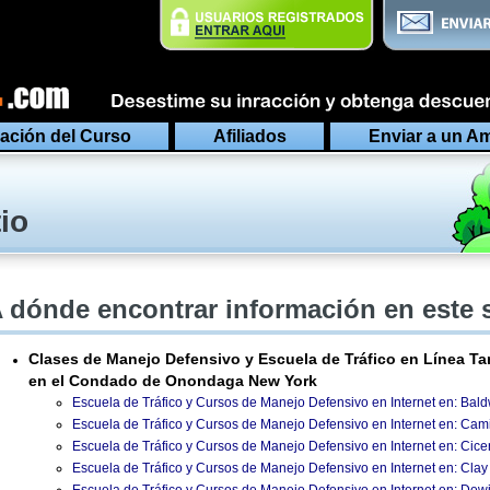
ación del Curso
Afiliados
Enviar a un A
io
 dónde encontrar información en este 
Clases de Manejo Defensivo y Escuela de Tráfico en Línea Ta
en el Condado de Onondaga New York
Escuela de Tráfico y Cursos de Manejo Defensivo en Internet en: Baldw
Escuela de Tráfico y Cursos de Manejo Defensivo en Internet en: Cam
Escuela de Tráfico y Cursos de Manejo Defensivo en Internet en: Cic
Escuela de Tráfico y Cursos de Manejo Defensivo en Internet en: Cla