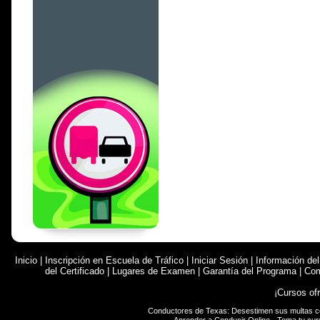
Inicio
|
Inscripción en Escuela de Tráfico
|
Iniciar Sesión
|
Información de
del Certificado
|
Lugares de Examen
|
Garantía del Programa
|
Com
¡Cursos of
Conductores de Texas: Desestimen sus multas 