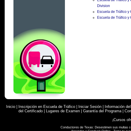
Escuela de Tráfico y
Division
Escuela de Tráfico y
Escuela de Tráfico y
Inicio
|
Inscripción en Escuela de Tráfico
|
Iniciar Sesión
|
Información de
del Certificado
|
Lugares de Examen
|
Garantía del Programa
|
Com
¡Cursos of
Conductores de Texas: Desestimen sus multas 