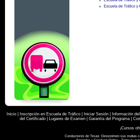
Escuela de Tráfico y 
Escuela de Tráfico y
Inicio
|
Inscripción en Escuela de Tráfico
|
Iniciar Sesión
|
Información de
del Certificado
|
Lugares de Examen
|
Garantía del Programa
|
Com
¡Cursos of
Conductores de Texas: Desestimen sus multas 