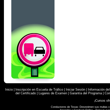
Inicio
|
Inscripción en Escuela de Tráfico
|
Iniciar Sesión
|
Información de
del Certificado
|
Lugares de Examen
|
Garantía del Programa
|
Com
¡Cursos of
Conductores de Texas: Desestimen sus multas 