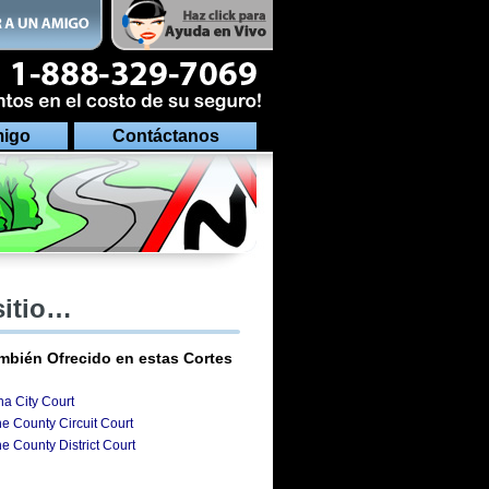
migo
Contáctanos
sitio…
mbién Ofrecido en estas Cortes
na City Court
e County Circuit Court
e County District Court