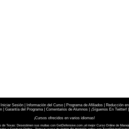
|
Iniciar Sesión
|
Información del Curso
|
Programa de Afiliados
|
Reducción en
en
|
Garantía del Programa
|
Comentarios de Alumnos
|
¡Síguenos En Twitter!
¡Cursos ofrecidos en varios idiomas!
s de Texas: Desestimen sus multas con
GetDefensive.com
¡el mejor Curso Online de
Manej