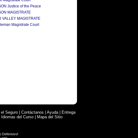
i Magistrate Court
SON Justice of the Peace
PAYSON MAGISTRATE
STAR VALLEY MAGISTRATE
kleman Magistrate Court
 el Seguro
|
Contáctanos
|
Ayuda
|
Entrega
|
Idiomas del Curso
|
Mapa del Sitio
o Defensivo
!