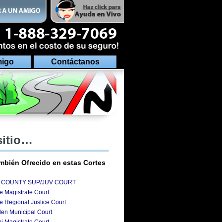
migo
Contáctanos
sitio…
mbién Ofrecido en estas Cortes
 GILA COUNTY SUP/JUV COURT
e Magistrate Court
e Regional Justice Court
den Municipal Court