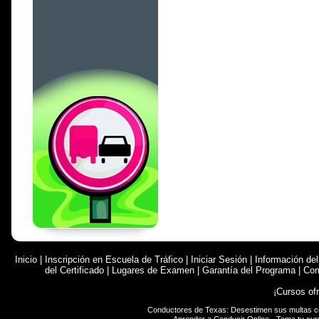
Inicio
|
Inscripción en Escuela de Tráfico
|
Iniciar Sesión
|
Información de
del Certificado
|
Lugares de Examen
|
Garantía del Programa
|
Com
¡Cursos of
Conductores de Texas: Desestimen sus multas 