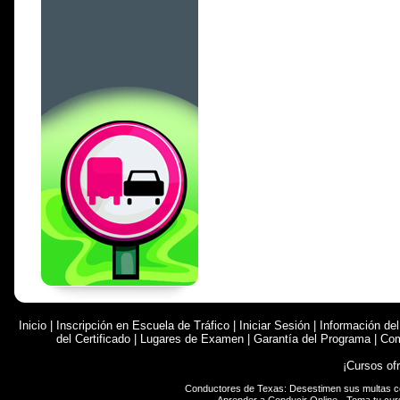
Inicio
|
Inscripción en Escuela de Tráfico
|
Iniciar Sesión
|
Información de
del Certificado
|
Lugares de Examen
|
Garantía del Programa
|
Com
¡Cursos of
Conductores de Texas: Desestimen sus multas 