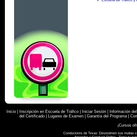
Escuela de Tráfico y
Inicio
|
Inscripción en Escuela de Tráfico
|
Iniciar Sesión
|
Información de
del Certificado
|
Lugares de Examen
|
Garantía del Programa
|
Com
¡Cursos of
Conductores de Texas: Desestimen sus multas 