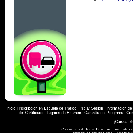
Escuela de Tráfico y 
Inicio
|
Inscripción en Escuela de Tráfico
|
Iniciar Sesión
|
Información de
del Certificado
|
Lugares de Examen
|
Garantía del Programa
|
Com
¡Cursos of
Conductores de Texas: Desestimen sus multas 