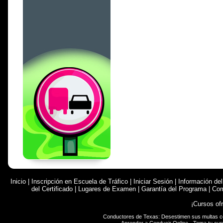
Inicio
|
Inscripción en Escuela de Tráfico
|
Iniciar Sesión
|
Información de
del Certificado
|
Lugares de Examen
|
Garantía del Programa
|
Com
¡Cursos of
Conductores de Texas: Desestimen sus multas 