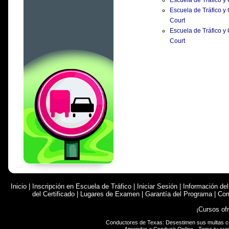
Escuela de Tráfico y
Escuela de Tráfico 
Court
Escuela de Tráfico y
Court
Inicio
|
Inscripción en Escuela de Tráfico
|
Iniciar Sesión
|
Información de
del Certificado
|
Lugares de Examen
|
Garantía del Programa
|
Com
¡Cursos of
Conductores de Texas: Desestimen sus multas 