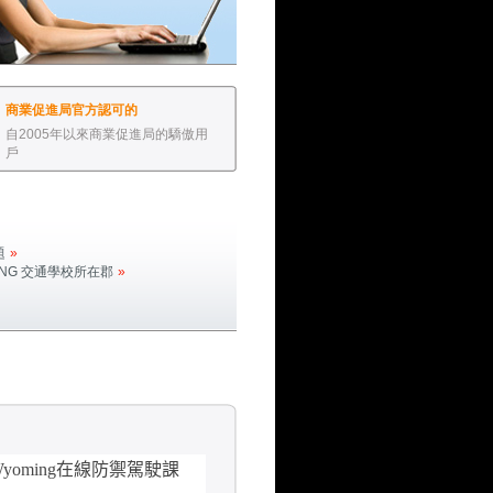
商業促進局官方認可的
自2005年以來商業促進局的驕傲用
戶
。
題
»
NG
交通學校所在郡
»
Wyoming
在線防禦駕駛課