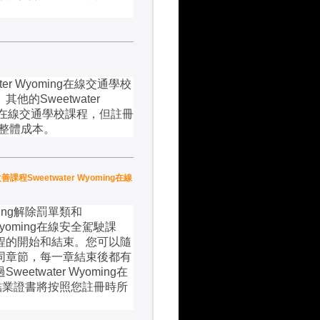
ter Wyoming
在線交通學校
。其他的
Sweetwater
在線交通學校課程，但註冊
整體成本。
善課程Sweetwater Wyoming在線
ing
解除罰單類和
yoming
在線安全駕駛課
程的開始和結束。您可以隨
同章節，每一章結束後都有
過
Sweetwater Wyoming
在
結業證書將按照您註冊時所