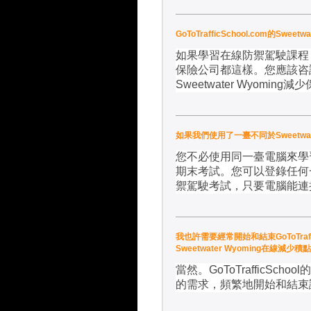
GoToTrafficSchool.com的
如果學習在線防禦駕駛課程
保險公司都這樣。您應該咨
Sweetwater Wyoming
減少
如果我們使用了一臺不同於Sweetwat
您不必使用同一臺電腦來學
期末考試。您可以登錄任何
禦駕駛考試，只要電腦能連
我也許需要經常開始和結束GoToTraffi
Sweetwater Wyoming在線減
當然。
GoToTrafficSchool
的
的需求，頻繁地開始和結束