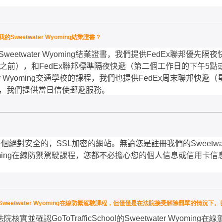
eetwater Wyoming結業證書？
Sweetwater Wyoming
結業證書，我們提供
FedEx
聯邦優先隔夜
之前），和
FedEx
聯邦標準隔夜快遞（第二個工作日的下午
5
點
r Wyoming
交通學校的課程，我們也提供
FedEx
周末聯邦快遞（
，我們提供當日信使郵遞服務。
一個絕對安全的，
SSL
加密的網站。無論您是註冊我們的
Sweetwa
ing
在線防禦駕駛課程，您都不必擔心您的個人信息或信用卡信
ol.comSweetwater Wyoming在線防禦駕駛課程，但僅僅是在法院接受解除罰單的情
法院核實並確認
GoToTrafficSchool
的
Sweetwater Wyoming
在線