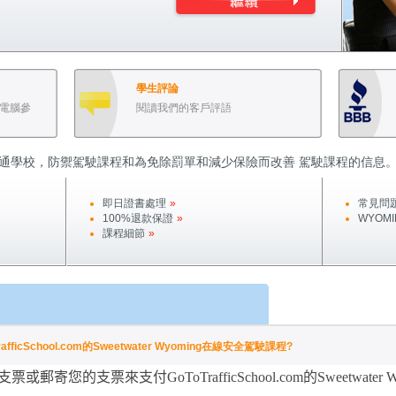
學生評論
電腦參
閱讀我們的客戶評語
通學校，防禦駕駛課程和為免除罰單和減少保險而改善 駕駛課程的信息
即日證書處理
»
常見問
100%退款保證
»
WYOMI
課程細節
»
cSchool.com的Sweetwater Wyoming在線安全駕駛課程?
支票或郵寄您的支票來支付
GoToTrafficSchool.com
的
Sweetwater 