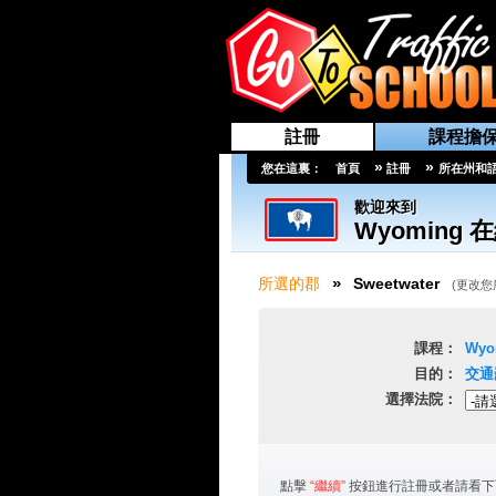
註冊
課程擔
»
»
您在這裏：
首頁
註冊
所在州和
歡迎來到
Wyoming
在
»
所選的郡
Sweetwater
(
更改您
課程：
Wyo
目的：
交通
選擇法院：
點擊
“繼續”
按鈕進行註冊或者請看下