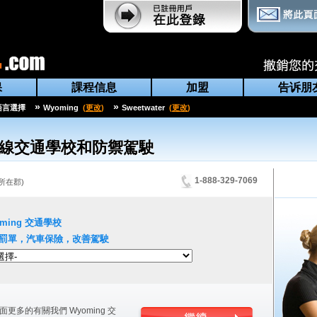
保
課程信息
加盟
告诉朋
»
»
語言選擇
Wyoming
(
更改
)
Sweetwater
(
更改
)
線交通學校和防禦駕駛
1-888-329-7069
所在郡
)
ming
交通學校
罰單，汽車保險，改善駕駛
面更多的有關我們
Wyoming
交