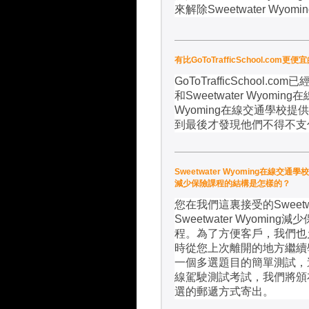
來解除
Sweetwater Wyomin
有比GoToTrafficSchool.com更
GoToTrafficSchool.com
已
和
Sweetwater Wyoming
在
Wyoming
在線交通學校提供
到最後才發現他們不得不支
Sweetwater Wyoming在線交通學
減少保險課程的結構是怎樣的？
您在我們這裏接受的
Sweet
Sweetwater Wyoming
減少
程。為了方便客戶，我們也
時從您上次離開的地方繼續
一個多選題目的簡單測試，
線駕駛測試考試，我們將頒
選的郵遞方式寄出。