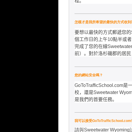
程。
怎樣才是我所希望的最快的方式收到我的Sw
要想以最快的方式郵遞您的
個工作日的上午
10
點半或者
完成了您的在線
Sweetwate
前）。對於洛杉磯郡的居民
您的網站安全嗎？
GoToTrafficSchool.com
是
校，還是
Sweetwater Wyom
是我們的首要任務。
我可以接受GoToTrafficScho
請與
Sweetwater Wyoming