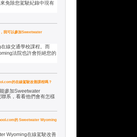
程來免除您駕駛紀錄中現有
，我可以參加Sweetwater
g
在線交通學校課程。而
oming
法院也許會拒絕您的
chool.com的在線駕駛改善課程嗎？
能參加
Sweetwater
院聯系，看看他們會有怎樣
com的 Sweetwater Wyoming
ter Wyoming
在線駕駛改善