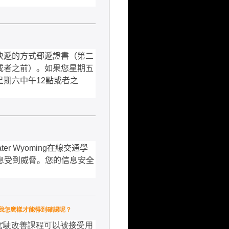
快遞的方式郵遞證書（第二
或者之前）。如果您星期五
星期六中午
12
點或者之
ter Wyoming
在線交通學
息受到威脅。您的信息安全
況下。我怎麽樣才能得到確認呢？
駕駛改善課程可以被接受用