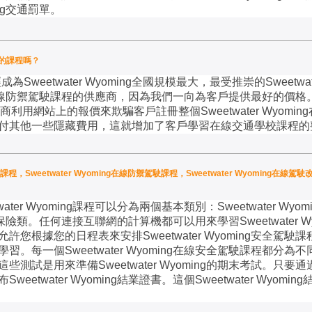
g
交通罰單。
便宜的課程嗎？
經成為
Sweetwater Wyoming
全國規模最大，最受推崇的
Sweetwa
線防禦駕駛課程的供應商，因為我們一向為客戶提供最好的價格
商利用網站上的報價來欺騙客戶註冊整個
Sweetwater Wyoming
付其他一些隱藏費用，這就增加了客戶學習在線交通學校課程的
校課程，Sweetwater Wyoming在線防禦駕駛課程，Sweetwater Wyoming在線駕駛改
water Wyoming
課程可以分為兩個基本類別：
Sweetwater Wyom
保險類。任何連接互聯網的計算機都可以用來學習
Sweetwater W
允許您根據您的日程表來安排
Sweetwater Wyoming
安全駕駛課
學習。每一個
Sweetwater Wyoming
在線安全駕駛課程都分為不
這些測試是用來準備
Sweetwater Wyoming
的期末考試。只要通
布
Sweetwater Wyoming
結業證書。這個
Sweetwater Wyoming