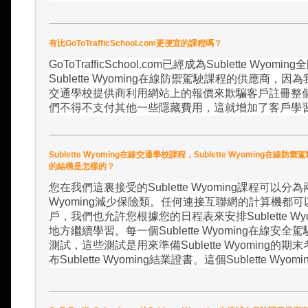
有比GoToTrafficSchool.com更便宜的課程嗎？
GoToTrafficSchool.com
已經成為
Sublette Wyoming
全
Sublette Wyoming
在線防禦駕駛課程的供應商，因為
交通學校提供商利用網站上的報價來欺騙客戶註冊整
們不得不支付其他一些隱藏費用，這就增加了客戶學
Sublette Wyoming在線交通學校課程，Sublette Wyoming在線防禦
的結構是怎樣的？
您在我們這裏接受的
Sublette Wyoming
課程可以分為
Wyoming
減少保險類。任何連接互聯網的計算機都可
戶，我們也允許您根據您的日程表來安排
Sublette Wy
地方繼續學習。每一個
Sublette Wyoming
在線安全駕
測試，這些測試是用來準備
Sublette Wyoming
的期末
布
Sublette Wyoming
結業證書。這個
Sublette Wyomi