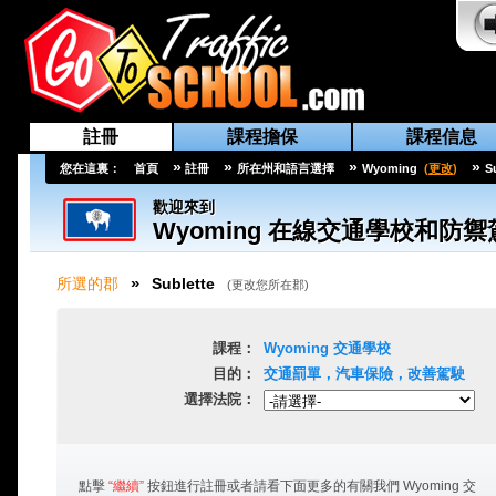
註冊
課程擔保
課程信息
»
»
»
»
您在這裏：
首頁
註冊
所在州和語言選擇
Wyoming
(
更改
)
S
歡迎來到
Wyoming
在線交通學校和防禦
»
所選的郡
Sublette
(
更改您所在郡
)
課程：
Wyoming
交通學校
目的：
交通罰單，汽車保險，改善駕駛
選擇法院：
點擊
“繼續”
按鈕進行註冊或者請看下面更多的有關我們
Wyoming
交