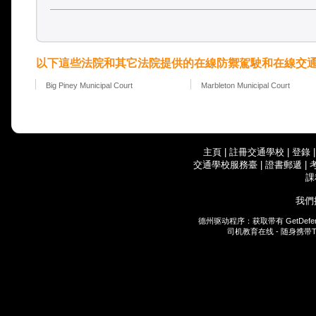
以下這些法院和其它法院提供的在線防禦駕駛和在線交
Big Piney Municipal Court
Marbleton Municipal Court
主頁
|
註冊交通學校
|
登錄
交通學校服務臺
|
證書郵遞
|
課
我們
德州驱动程序：获取带有
GetDefe
司机教育在线 - 随身携带
T