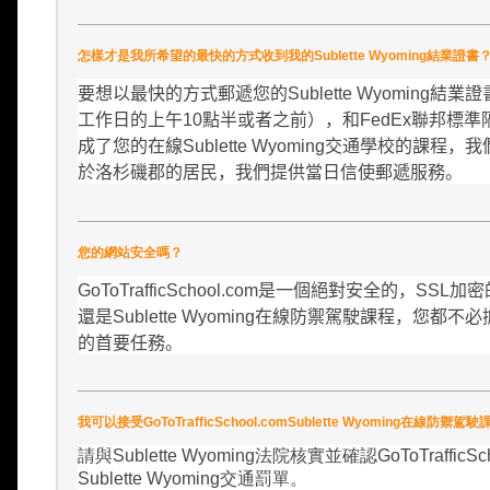
怎樣才是我所希望的最快的方式收到我的Sublette Wyoming結業證書
要想以最快的方式郵遞您的
Sublette Wyoming
結業證
工作日的上午
10
點半或者之前），和
FedEx
聯邦標準
成了您的在線
Sublette Wyoming
交通學校的課程，我
於洛杉磯郡的居民，我們提供當日信使郵遞服務。
您的網站安全嗎？
GoToTrafficSchool.com
是一個絕對安全的，
SSL
加密
還是
Sublette Wyoming
在線防禦駕駛課程，您都不必
的首要任務。
我可以接受GoToTrafficSchool.comSublette Wyomi
請與
Sublette Wyoming
法院核實並確認
GoToTrafficSc
Sublette Wyoming
交通罰單。