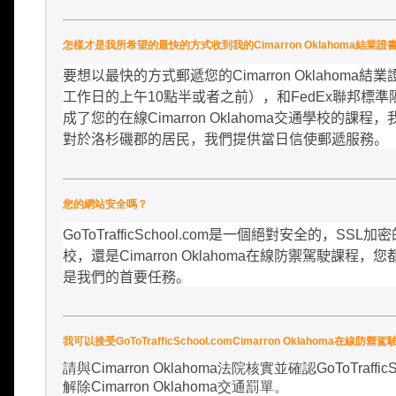
怎樣才是我所希望的最快的方式收到我的Cimarron Oklahoma結業證
要想以最快的方式郵遞您的
Cimarron Oklahoma
結業
工作日的上午
10
點半或者之前），和
FedEx
聯邦標準
成了您的在線
Cimarron Oklahoma
交通學校的課程，
對於洛杉磯郡的居民，我們提供當日信使郵遞服務。
您的網站安全嗎？
GoToTrafficSchool.com
是一個絕對安全的，
SSL
加密
校，還是
Cimarron Oklahoma
在線防禦駕駛課程，您
是我們的首要任務。
我可以接受GoToTrafficSchool.comCimarron Okla
請與
Cimarron Oklahoma
法院核實並確認
GoToTraffic
解除
Cimarron Oklahoma
交通罰單。