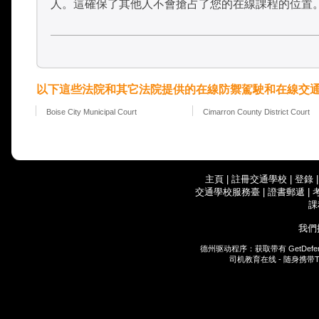
人。這確保了其他人不會搶占了您的在線課程的位置
以下這些法院和其它法院提供的在線防禦駕駛和在線交
Boise City Municipal Court
Cimarron County District Court
主頁
|
註冊交通學校
|
登錄
交通學校服務臺
|
證書郵遞
|
課
我們
德州驱动程序：获取带有
GetDefe
司机教育在线 - 随身携带
T