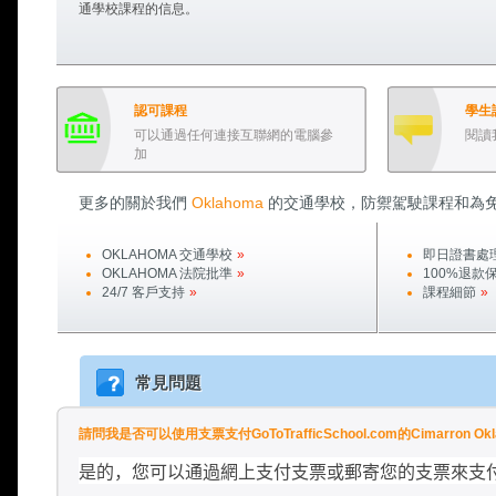
通學校課程的信息。
認可課程
學生
可以通過任何連接互聯網的電腦參
閱讀
加
更多的關於我們
Oklahoma
的交通學校，防禦駕駛課程和為免
OKLAHOMA
交通學校
»
即日證書處
OKLAHOMA
法院批準
»
100%退款
24/7 客戶支持
»
課程細節
»
常見問題
請問我是否可以使用支票支付GoToTrafficSchool.com的Cimarron 
是的，您可以通過網上支付支票或郵寄您的支票來支