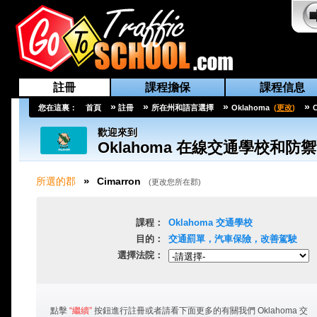
註冊
課程擔保
課程信息
»
»
»
»
您在這裏：
首頁
註冊
所在州和語言選擇
Oklahoma
(
更改
)
歡迎來到
Oklahoma
在線交通學校和防禦
»
所選的郡
Cimarron
(
更改您所在郡
)
課程：
Oklahoma
交通學校
目的：
交通罰單，汽車保險，改善駕駛
選擇法院：
點擊
“繼續”
按鈕進行註冊或者請看下面更多的有關我們
Oklahoma
交