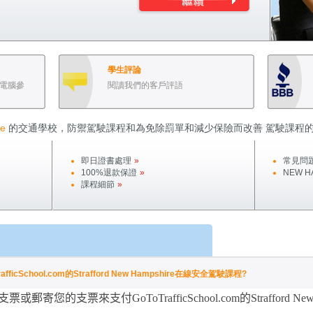
學生評論
電腦參
閱讀我們的客戶評語
e
的交通學校，防禦駕駛課程和為免除罰單和減少保險而改善 駕駛課程
即日證書處理
»
常見問
100%退款保證
»
NEW H
課程細節
»
cSchool.com的Strafford New Hampshire在線安全駕駛課程?
支票或郵寄您的支票來支付
GoToTrafficSchool.com
的
Strafford Ne