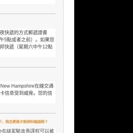
夜快遞的方式郵遞證書
午
5
點或者之前）。如果您
邦快遞（星期六中午
12
點
d New Hampshire
在線交通
卡信息受到威脅。您的信
單的情況下。我怎麽樣才能得到確認呢？
e
在線駕駛改善課程可以被