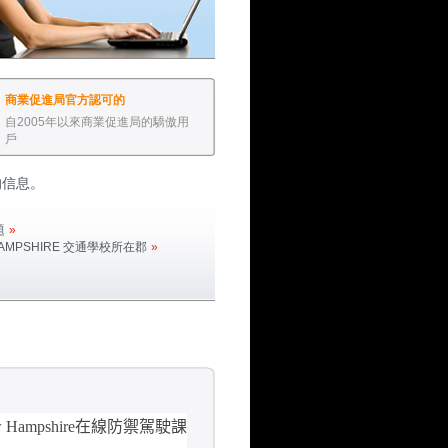
商業促進局官方認可的
自2005年以來商業促進局的驕傲用
戶
的信息。
題
»
AMPSHIRE
交通學校所在郡
»
w Hampshire
在線防禦駕駛課