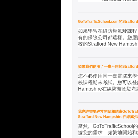
GoToTrafficSchool.com的
如果學習在線防禦駕駛課程
有的保險公司都這樣。您應
校的
Strafford New Hampshi
如果我們使用了一臺不同於Strafford
您不必使用同一臺電腦來學
校課程期末考試。您可以登
Hampshire
在線防禦駕駛考
我也許需要經常開始和結束GoToTraffic
Strafford New Hampshir
當然。
GoToTrafficSchool
的
據您的需求，頻繁地開始和