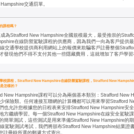
w Hampshire
交通罰單。
便宜的課程嗎？
經成為
Strafford New Hampshire
全國規模最大，最受推崇的
Straf
mpshire
在線防禦駕駛課程的供應商，因為我們一向為客戶提供最
線交通學校提供商利用網站上的報價來欺騙客戶註冊整個
Straff
才發現他們不得不支付其他一些隱藏費用，這就增加了客戶學習
交通學校課程，Strafford New Hampshire在線防禦駕駛課程，Strafford New Hampsh
構是怎樣的？
ord New Hampshire
課程可以分為兩個基本類別：
Strafford New 
少保險類。任何連接互聯網的計算機都可以用來學習
Strafford 
們也允許您根據您的日程表來安排
Strafford New Hampshire
安全
地方繼續學習。每一個
Strafford New Hampshire
在線安全駕駛課
的簡單測試，這些測試是用來準備
Strafford New Hampshire
的期
線駕駛測試考試，我們將頒布
Strafford New Hampshire
結業證
您註冊時所選的郵遞方式寄出。