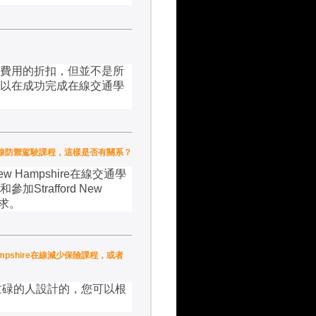
費用的折扣，但並不是所
以在成功完成在線交通學
hire在線防禦駕駛課程，這樣是否有關系？
New Hampshire
在線交通學
和參加
Strafford New
求。
w Hampshire在線減少保險課程，或者
忙碌的人設計的，您可以根