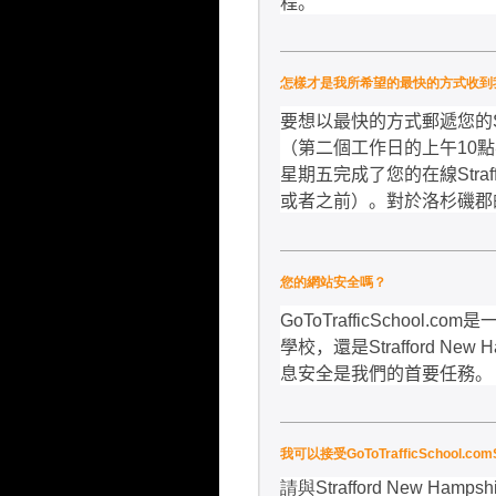
程。
怎樣才是我所希望的最快的方式收到我的Str
要想以最快的方式郵遞您的
（第二個工作日的上午
10
點
星期五完成了您的在線
Stra
或者之前）。對於洛杉磯郡
您的網站安全嗎？
GoToTrafficSchool.com
是
學校，還是
Strafford New 
息安全是我們的首要任務。
我可以接受GoToTrafficSchoo
請與
Strafford New Hampshi