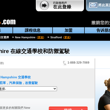
保
課程信息
加盟
告诉朋
»
»
語言選擇
New Hampshire
(
更改
)
Strafford
(
更改
)
ire
在線交通學校和防禦駕駛
1-888-329-7069
在郡
)
 Hampshire
交通學校
罰單，汽車保險，改善駕駛
面更多的有關我們
New