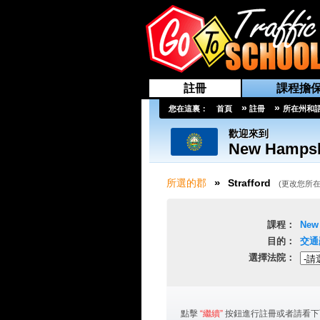
註冊
課程擔
»
»
您在這裏：
首頁
註冊
所在州和
歡迎來到
New Hampsh
»
所選的郡
Strafford
(
更改您所
課程：
New
目的：
交通
選擇法院：
點擊
“繼續”
按鈕進行註冊或者請看下