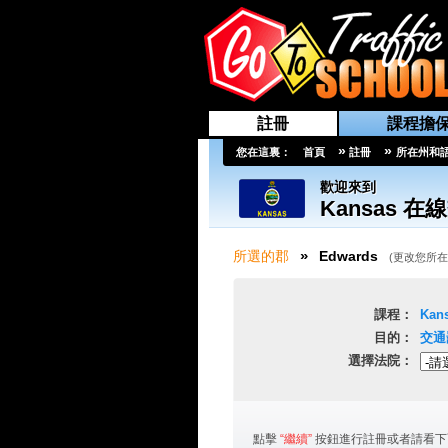
註冊
課程擔
»
»
您在這裏：
首頁
註冊
所在州和
歡迎來到
Kansas
在線
»
所選的郡
Edwards
(
更改您所在
課程：
Kan
目的：
交通
選擇法院：
點擊
“繼續”
按鈕進行註冊或者請看下