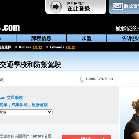
保
課程信息
加盟
告诉朋
»
»
語言選擇
Kansas
(
更改
)
Edwards
(
更改
)
交通學校和防禦駕駛
1-888-329-7069
郡
)
sas
交通學校
罰單，汽車保險，改善駕駛
面更多的有關我們
Kansas
交通