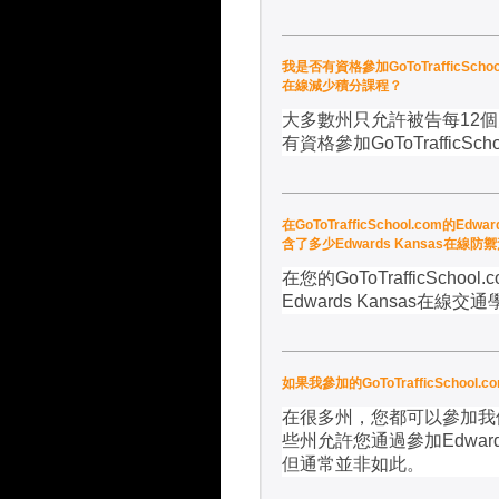
我是否有資格參加GoToTrafficSch
在線減少積分課程？
大多數州只允許被告每
12
個
有資格參加
GoToTrafficSch
在GoToTrafficSchool.com
含了多少Edwards Kansas在線
在您的
GoToTrafficSchool.
Edwards Kansas
在線交通
如果我參加的GoToTrafficSch
在很多州，您都可以參加我
些州允許您通過參加
Edward
但通常並非如此。