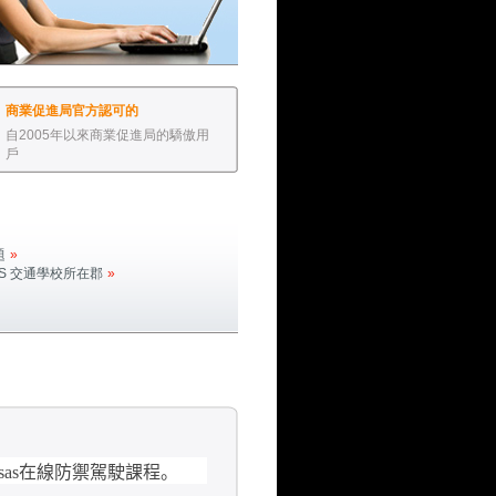
商業促進局官方認可的
自2005年以來商業促進局的驕傲用
戶
題
»
S
交通學校所在郡
»
sas
在線防禦駕駛課程。