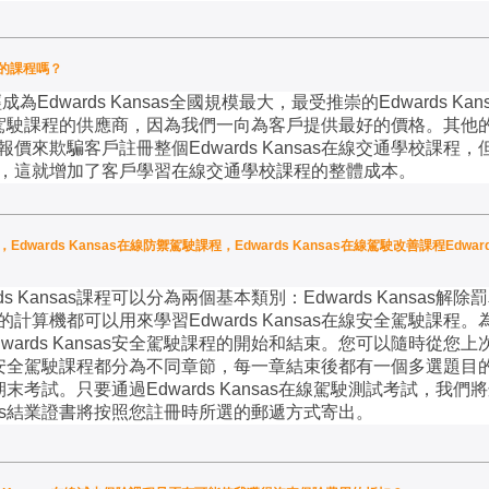
便宜的課程嗎？
經成為
Edwards Kansas
全國規模最大，最受推崇的
Edwards Kan
駕駛課程的供應商，因為我們一向為客戶提供最好的價格。其他
報價來欺騙客戶註冊整個
Edwards Kansas
在線交通學校課程，
，這就增加了客戶學習在線交通學校課程的整體成本。
程，Edwards Kansas在線防禦駕駛課程，Edwards Kansas在線駕駛改善課程Edwa
ds Kansas
課程可以分為兩個基本類別：
Edwards Kansas
解除罰
的計算機都可以用來學習
Edwards Kansas
在線安全駕駛課程。
wards Kansas
安全駕駛課程的開始和結束。您可以隨時從您上
安全駕駛課程都分為不同章節，每一章結束後都有一個多選題目
期末考試。只要通過
Edwards Kansas
在線駕駛測試考試，我們將
s
結業證書將按照您註冊時所選的郵遞方式寄出。