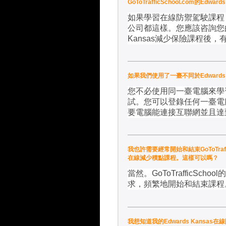
GoToTrafficSchool.com
如果學習在線防禦駕駛課程
公司都這樣。您應該咨詢您
Kansas
減少保險課程後，
如果我們使用了一臺不同於Edwards
您不必使用同一臺電腦來學
試。您可以登錄任何一臺電
要電腦能連接互聯網並且達
我也許需要經常開始和結束GoToTraffi
在線減少積點課程。這樣可以嗎？
當然。
GoToTrafficSchool
的
求，頻繁地開始和結束課程
我想知道我的Edwards Kansa