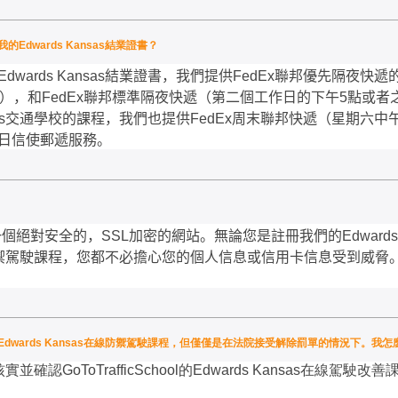
dwards Kansas結業證書？
Edwards Kansas
結業證書，我們提供
FedEx
聯邦優先隔夜快遞
），和
FedEx
聯邦標準隔夜快遞（第二個工作日的下午
5
點或者
s
交通學校的課程，我們也提供
FedEx
周末聯邦快遞（星期六中
日信使郵遞服務。
一個絕對安全的，
SSL
加密的網站。無論您是註冊我們的
Edwards
禦駕駛課程，您都不必擔心您的個人信息或信用卡信息受到威脅
ol.comEdwards Kansas在線防禦駕駛課程，但僅僅是在法院接受解除罰單的情況下。
核實並確認
GoToTrafficSchool
的
Edwards Kansas
在線駕駛改善
。