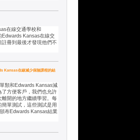
sas
在線交通學校和
的
Edwards Kansas
在線交
但註冊到最後才發現他們不
rds Kansas在線減少保險課程的結
單類和
Edwards Kansas
減
為了方便客戶，我們也允許
次離開的地方繼續學習。每
的簡單測試，這些測試是用
頒布
Edwards Kansas
結業