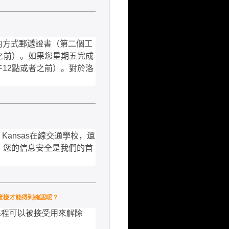
的方式郵遞證書（第二個工
之前）。如果您星期五完成
午
12
點或者之前）。對於洛
 Kansas
在線交通學校，還
。您的信息安全是我們的首
我怎麽樣才能得到確認呢？
課程可以被接受用來解除