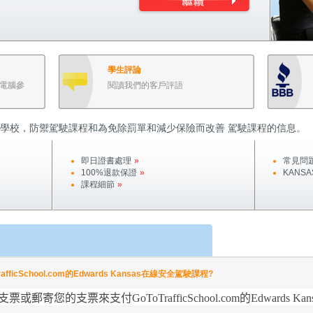
學生評論
電腦參
閱讀我們的客戶評語
學校，防禦駕駛課程和為免除罰單和減少保險而改善 駕駛課程的信息。
即日證書處理
»
常見問
100%退款保證
»
KANSA
課程細節
»
icSchool.com的Edwards Kansas在線安全駕駛課程?
支票或郵寄您的支票來支付
GoToTrafficSchool.com
的
Edwards Kan