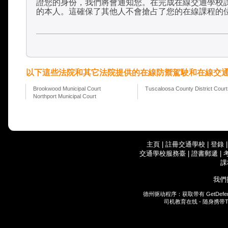
證您的身份，我們將會通知您。在完成在線交通學校
的本人。這確保了其他人不會搶占了您的在線課程的
以下這些法院和其它法院提供的在線防禦駕駛和在線交
Brookwood Municipal Court
Tuscaloosa County District Court
Northport Municipal Court
主頁
|
註冊交通學校
|
登錄
交通學校服務臺
|
證書郵遞
|
課
我們
德州驱动程序：获取带有
GetDefe
司机教育在线 - 随身携带
T