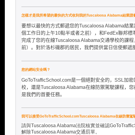
怎樣才是我所希望的最快的方式收到我的Tuscaloosa Alabama結業證
要想以最快的方式郵遞您的
Tuscaloosa Alabama
結業
個工作日的上午
10
點半或者之前），和
FedEx
聯邦標
完成了您的在線
Tuscaloosa Alabama
交通學校的課程
前）。對於洛杉磯郡的居民，我們提供當日信使郵遞
您的網站安全嗎？
GoToTrafficSchool.com
是一個絕對安全的，
SSL
加密
校，還是
Tuscaloosa Alabama
在線防禦駕駛課程，您
是我們的首要任務。
我可以接受GoToTrafficSchool.comTuscaloosa Ala
請與
Tuscaloosa Alabama
法院核實並確認
GoToTraffi
解除
Tuscaloosa Alabama
交通罰單。