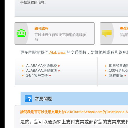
學校課程的信息。
認可課程
學生
可以通過任何連接互聯網的電腦參
閱讀
加
更多的關於我們
Alabama
的交通學校，防禦駕駛課程和為免
ALABAMA
交通學校
»
即日證書處
ALABAMA
法院批準
»
100%退款
24/7 客戶支持
»
課程細節
»
常見問題
請問我是否可以使用支票支付GoToTrafficSchool.com的Tuscaloos
是的，您可以通過網上支付支票或郵寄您的支票來支