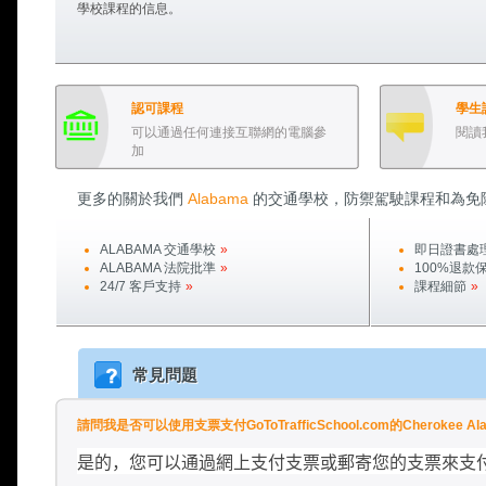
學校課程的信息。
認可課程
學生
可以通過任何連接互聯網的電腦參
閱讀
加
更多的關於我們
Alabama
的交通學校，防禦駕駛課程和為免
ALABAMA
交通學校
»
即日證書處
ALABAMA
法院批準
»
100%退款
24/7 客戶支持
»
課程細節
»
常見問題
請問我是否可以使用支票支付GoToTrafficSchool.com的Cherokee 
是的，您可以通過網上支付支票或郵寄您的支票來支