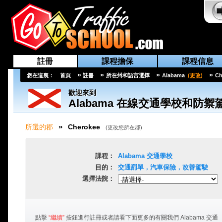
註冊
課程擔保
課程信息
»
»
»
»
您在這裏：
首頁
註冊
所在州和語言選擇
Alabama
(
更改
)
Ch
歡迎來到
Alabama
在線交通學校和防禦
»
所選的郡
Cherokee
(
更改您所在郡
)
課程：
Alabama
交通學校
目的：
交通罰單，汽車保險，改善駕駛
選擇法院：
點擊
“繼續”
按鈕進行註冊或者請看下面更多的有關我們
Alabama
交通