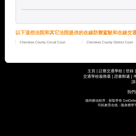
以下這些法院和其它法院提供的在線防禦駕駛和在線交
Cherokee County Circuit Court
Cherokee County District Court
主頁
|
註冊交通學校
|
登錄
交通學校服務臺
|
證書郵遞
|
課
我們
德州驱动程序：获取带有
GetDefe
司机教育在线 - 随身携带
T