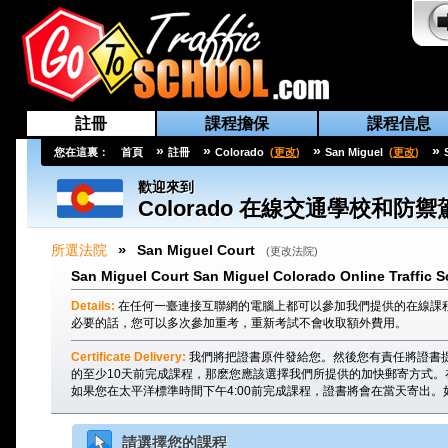
註冊
課程擔保
課程信息
»
»
»
»
您在這裏：
首頁
註冊
Colorado
(
更改
)
San Miguel
(
更改
)
歡迎來到
Colorado
在線交通學校和防禦
»
所選法院
San Miguel Court
(
更改法院
)
San Miguel Court San Miguel Colorado Online Traffic S
Details:
在任何一臺連接互聯網的電腦上都可以參加我們提供的在線課
必要的話，您可以多次參加重考，重新考試不會收取額外費用。
Certificate Delivery:
我們將把證書原件發給您。然後您有責任將證書提交給
的至少10天前完成課程，那麽您應該選擇我們所提供的加快郵寄方式。
如果您在太平洋標準時間下午4:00前完成課程，證書將會在當天寄出。
請選擇您的課程