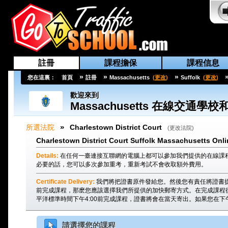
註冊
課程擔保
課程信息
»
»
»
您在這裏：
首頁
註冊
Massachusetts
(
更改
)
Suffolk
(
更改
)
歡迎來到
Massachusetts
在線交通學校
»
所選法院
Charlestown District Court
(
更改法院
)
Charlestown District Court Suffolk Massachusetts Onli
Details:
在任何一臺連接互聯網的電腦上都可以參加我們提供的在線課
必要的話，您可以多次參加重考，重新考試不會收取額外費用。
Certificate Delivery:
我們將把證書原件發給您。然後您有責任將證書
前完成課程，那麽您應該選擇我們所提供的加快郵寄方式。在完成課程
平洋標準時間下午4:00前完成課程，證書將會在當天寄出。如果您在下
請選擇您的課程