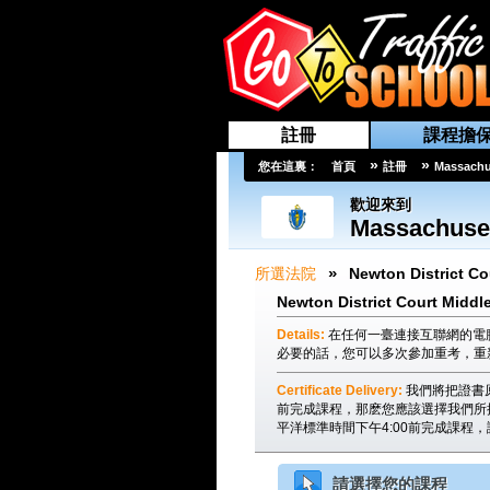
註冊
課程擔
»
»
您在這裏：
首頁
註冊
Massachu
歡迎來到
Massachuse
»
所選法院
Newton District Co
Newton District Court Middl
Details:
在任何一臺連接互聯網的電
必要的話，您可以多次參加重考，重
Certificate Delivery:
我們將把證書
前完成課程，那麽您應該選擇我們所
平洋標準時間下午4:00前完成課程
請選擇您的課程