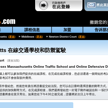
保
課程信息
加盟
告诉朋
»
»
setts
(
更改
)
Middlesex
(
更改
)
Newton District Court
(
更改
)
tts
在線交通學校和防禦駕駛
urt
(
更改法院
)
esex Massachusetts Online Traffic School and Online Defensive D
腦上都可以參加我們提供的在線課程。在完成在線課程後，您必須通過一個簡短的考試
新考試不會收取額外費用。
原件發給您。然後您有責任將證書提交給法院。您可以在註冊時選擇證書的郵寄方式。
提供的加快郵寄方式。在完成課程後，我們還將發給您一封電子郵件確認信和 一張打
，證書將會在當天寄出。如果您在下午4:00之後完成，證書將於次日上午寄出。