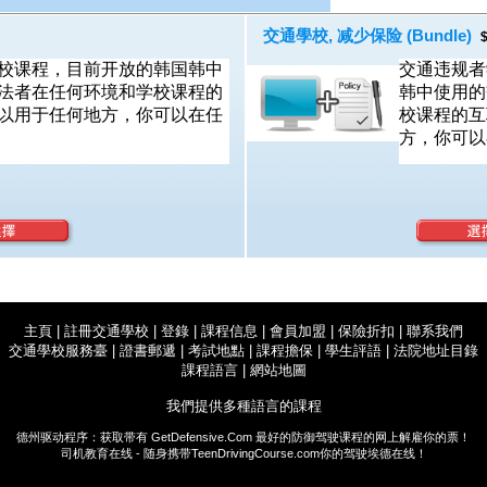
交通學校, 减少保险 (Bundle)
$
校课程，目前开放的韩国韩中
交通违规者
法者在任何环境和学校课程的
韩中使用的
以用于任何地方，你可以在任
校课程的互
方，你可以
主頁
|
註冊交通學校
|
登錄
|
課程信息
|
會員加盟
|
保險折扣
|
聯系我們
交通學校服務臺
|
證書郵遞
|
考試地點
|
課程擔保
|
學生評語
|
法院地址目錄
課程語言
|
網站地圖
我們提供多種語言的課程
德州驱动程序：获取带有
GetDefensive.Com
最好的防御驾驶课程的网上解雇你的票！
司机教育在线 - 随身携带
TeenDrivingCourse.com
你的驾驶埃德在线！