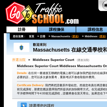
註冊
課程擔保
課程信息
»
»
»
您在這裏：
首頁
註冊
Massachusetts
(
更改
)
Middlesex
(
更改
)
歡迎來到
Massachusetts
在線交通學校
»
所選法院
Middlesex Superior Court
(
更改法院
)
Middlesex Superior Court Middlesex Massachusetts Onl
Details:
在任何一臺連接互聯網的電腦上都可以參加我們提供的在線課
必要的話，您可以多次參加重考，重新考試不會收取額外費用。
Certificate Delivery:
我們將把證書原件發給您。然後您有責任將證書
前完成課程，那麽您應該選擇我們所提供的加快郵寄方式。在完成課程
平洋標準時間下午4:00前完成課程，證書將會在當天寄出。如果您在下
請選擇您的課程