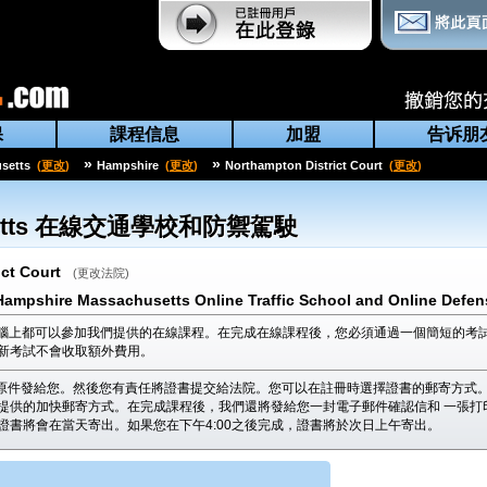
保
課程信息
加盟
告诉朋
»
»
setts
(
更改
)
Hampshire
(
更改
)
Northampton District Court
(
更改
)
tts
在線交通學校和防禦駕駛
ct Court
(
更改法院
)
Hampshire Massachusetts Online Traffic School and Online Defen
腦上都可以參加我們提供的在線課程。在完成在線課程後，您必須通過一個簡短的考試
新考試不會收取額外費用。
原件發給您。然後您有責任將證書提交給法院。您可以在註冊時選擇證書的郵寄方式。
提供的加快郵寄方式。在完成課程後，我們還將發給您一封電子郵件確認信和 一張打
，證書將會在當天寄出。如果您在下午4:00之後完成，證書將於次日上午寄出。