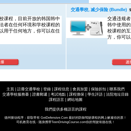
交通學校, 减少保险 (Bundle)
$
校课程，目前开放的韩国韩中
交通违规者
法者在任何环境和学校课程的
韩中使用的
以用于任何地方，你可以在任
校课程的互
方，你可以
主頁
|
註冊交通學校
|
登錄
|
課程信息
|
會員加盟
|
保險折扣
|
聯系我們
交通學校服務臺
|
證書郵遞
|
考試地點
|
課程擔保
|
學生評語
|
法院地址目錄
課程語言
|
網站地圖
我們提供多種語言的課程
德州驱动程序：获取带有
GetDefensive.Com
最好的防御驾驶课程的网上解雇你的票！
司机教育在线 - 随身携带
TeenDrivingCourse.com
你的驾驶埃德在线！