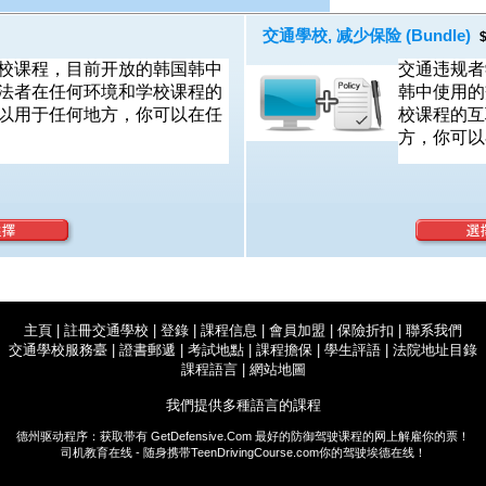
交通學校, 减少保险 (Bundle)
$
校课程，目前开放的韩国韩中
交通违规者
法者在任何环境和学校课程的
韩中使用的
以用于任何地方，你可以在任
校课程的互
方，你可以
主頁
|
註冊交通學校
|
登錄
|
課程信息
|
會員加盟
|
保險折扣
|
聯系我們
交通學校服務臺
|
證書郵遞
|
考試地點
|
課程擔保
|
學生評語
|
法院地址目錄
課程語言
|
網站地圖
我們提供多種語言的課程
德州驱动程序：获取带有
GetDefensive.Com
最好的防御驾驶课程的网上解雇你的票！
司机教育在线 - 随身携带
TeenDrivingCourse.com
你的驾驶埃德在线！