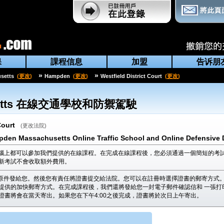
保
課程信息
加盟
告诉朋
»
»
setts
(
更改
)
Hampden
(
更改
)
Westfield District Court
(
更改
)
tts
在線交通學校和防禦駕駛
Court
(
更改法院
)
mpden Massachusetts Online Traffic School and Online Defensive 
腦上都可以參加我們提供的在線課程。在完成在線課程後，您必須通過一個簡短的考試
新考試不會收取額外費用。
原件發給您。然後您有責任將證書提交給法院。您可以在註冊時選擇證書的郵寄方式。
提供的加快郵寄方式。在完成課程後，我們還將發給您一封電子郵件確認信和 一張打
，證書將會在當天寄出。如果您在下午4:00之後完成，證書將於次日上午寄出。