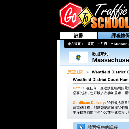
註冊
課程擔
»
»
您在這裏：
首頁
註冊
Massachu
歡迎來到
Massachuse
»
所選法院
Westfield District 
Westfield District Court Ha
Details:
在任何一臺連接互聯網的電
必要的話，您可以多次參加重考，重
Certificate Delivery:
我們將把證書
前完成課程，那麽您應該選擇我們所
平洋標準時間下午4:00前完成課程
請選擇您的課程