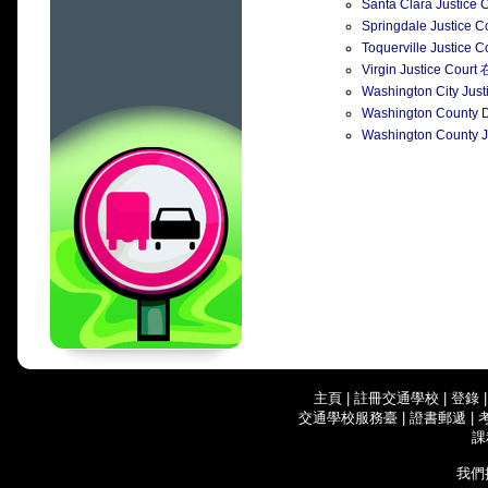
Santa Clara Just
Springdale Just
Toquerville Just
Virgin Justice 
Washington City 
Washington County
Washington Count
主頁
|
註冊交通學校
|
登錄
交通學校服務臺
|
證書郵遞
|
課
我們