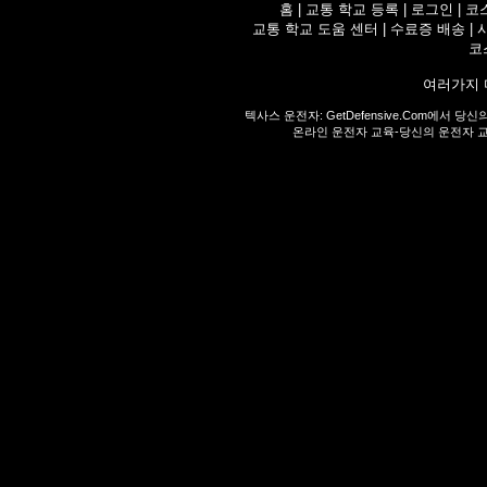
홈
|
교통 학교 등록
|
로그인
|
코
교통 학교 도움 센터
|
수료증 배송
|
코
여러가지 
텍사스 운전자:
GetDefensive.Com
에서 당신
온라인 운전자 교육-당신의 운전자 