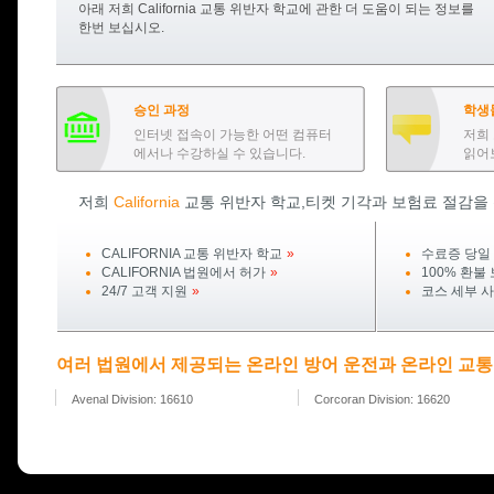
아래 저희
California
교통 위반자 학교에 관한 더 도움이 되는 정보를
한번 보십시오.
승인 과정
학생
인터넷 접속이 가능한 어떤 컴퓨터
저희
에서나 수강하실 수 있습니다.
읽어
저희
California
교통 위반자 학교,티켓 기각과 보험료 절감을 
CALIFORNIA
교통 위반자 학교
»
수료증 당일
CALIFORNIA
법원에서 허가
»
100% 환불
24/7 고객 지원
»
코스 세부 
여러 법원에서 제공되는 온라인 방어 운전과 온라인 교통
Avenal Division: 16610
Corcoran Division: 16620