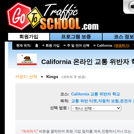
회원가입
프로그램 보증
코스 정보
»
»
»
현재 위치:
홈
회원 가입
주 및 언어 선택
California
(
변경하기
)
California
온라인 교통 위반자 
»
카운티 선택
Kings
(
귀하의 주 변경
)
코스:
California
교통 위반자 학교
목적:
교통 위반 티켓,자동차 보험,운전자 
선택 법원 :
“계속하기”
버튼을 클릭하여 회원 가입 절차를 계속 진행하시거나 또는