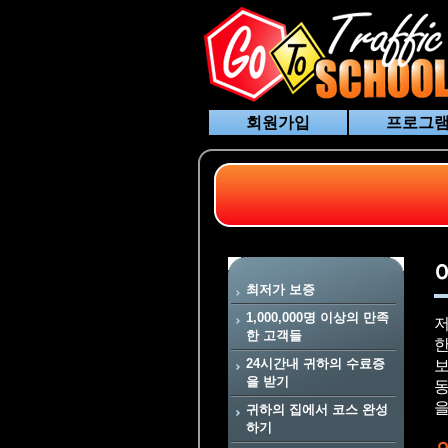
회원가입
프로그램
최저가 보증
1,000,000명 이상의 만족
저
한 고객들
한
24시간내 귀하의 수료증
보
을 받기
동
을
귀하의 집에서 코스 완성
하기