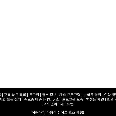
홈
|
교통 학교 등록
|
로그인
|
코스 정보
|
제휴 프로그램
|
보험료 할인
|
연락 방
학교 도움 센터
|
수료증 배송
|
시험 장소
|
프로그램 보증
|
학생들 제언
|
법원 
코스 언어
|
사이트맵
여러가지 다양한 언어로 코스 제공!