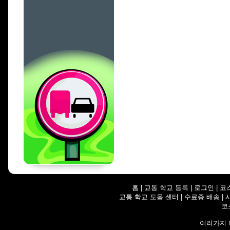
홈
|
교통 학교 등록
|
로그인
|
코
교통 학교 도움 센터
|
수료증 배송
|
코
여러가지 