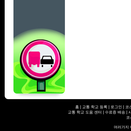
홈
|
교통 학교 등록
|
로그인
|
코
교통 학교 도움 센터
|
수료증 배송
|
코
여러가지 