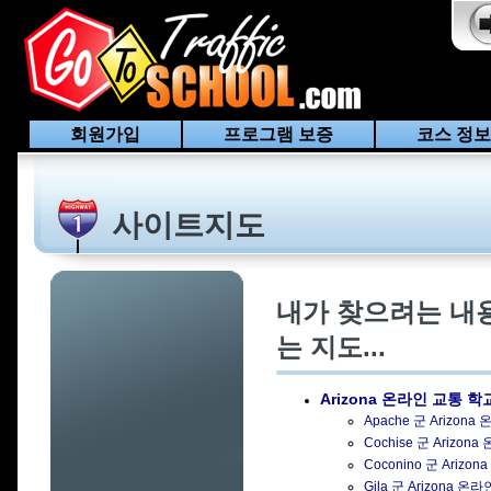
회원가입
프로그램 보증
코스 정보
사이트지도
내가 찾으려는 내
는 지도...
Arizona
온라인 교통 학교
Apache 군 Arizo
Cochise 군 Arizo
Coconino 군 Ariz
Gila 군 Arizona 