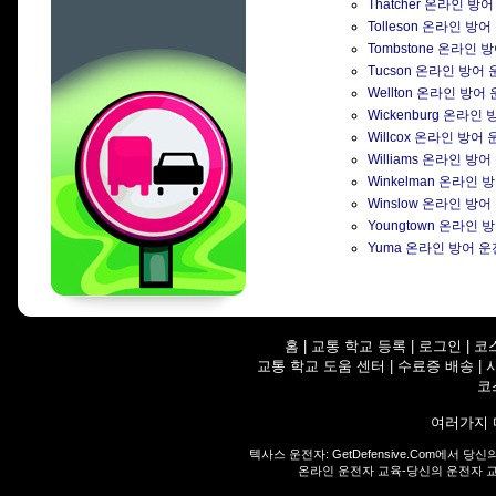
Thatcher 온라인 방
Tolleson 온라인 방
Tombstone 온라인 
Tucson 온라인 방어
Wellton 온라인 방어
Wickenburg 온라인
Willcox 온라인 방어
Williams 온라인 방
Winkelman 온라인 
Winslow 온라인 방
Youngtown 온라인 
Yuma 온라인 방어 운
홈
|
교통 학교 등록
|
로그인
|
코
교통 학교 도움 센터
|
수료증 배송
|
코
여러가지 
텍사스 운전자:
GetDefensive.Com
에서 당신
온라인 운전자 교육-당신의 운전자 