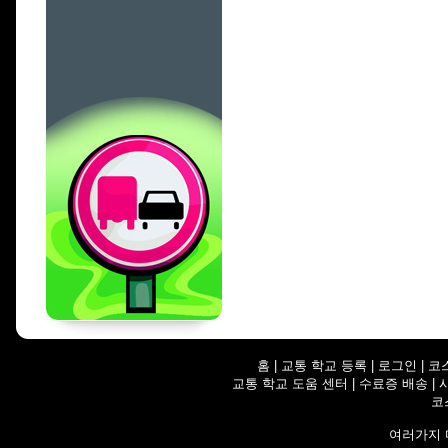
홈
|
교통 학교 등록
|
로그인
|
코
교통 학교 도움 센터
|
수료증 배송
|
코
여러가지 