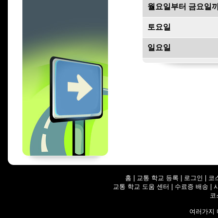
월요일부터 금요일
토요일
일요일
홈
|
교통 학교 등록
|
로그인
|
코
교통 학교 도움 센터
|
수료증 배송
|
코
여러가지 